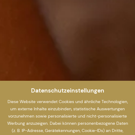
Datenschutzeinstellungen
Diese Website verwendet Cookies und ähnliche Technologien,
um externe Inhalte einzubinden, statistische Auswertungen
vorzunehmen sowie personalisierte und nicht-personalisierte
Werbung anzuzeigen. Dabei können personenbezogene Daten
(z. B. IP-Adresse, Gerätekennungen, Cookie-IDs) an Dritte,