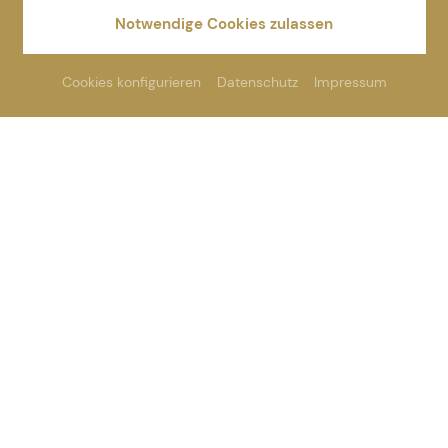
Notwendige Cookies zulassen
Cookies konfigurieren
Datenschutz
Impressum
Wellness
-
Tagungen und
Gutscheine
A
ngebote
Meetings
Last-Minute